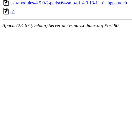
usb-modules-4.9.0-2-parisc64-smp-di_4.9.13-1+b1_hppa.udeb
p1
Apache/2.4.67 (Debian) Server at cvs.parisc-linux.org Port 80